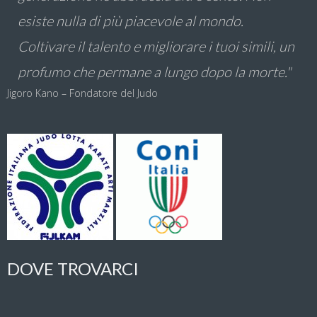
esiste nulla di più piacevole al mondo.
Coltivare il talento e migliorare i tuoi simili, un
profumo che permane a lungo dopo la morte."
Jigoro Kano – Fondatore del Judo
DOVE TROVARCI