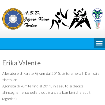
Skip
to
content
Erika Valente
Allenatore di Karate Fijlkam dal 2015, cintura nera III Dan, stile
shotokan.
Agonista di kumite fino al 2011, in seguito si dedica
all’insegnamento della disciplina sia a bambini che adulti
(agonisti)