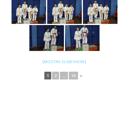
[MOSTRA SLIDESHOW]
1
2
...
10
►